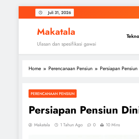
Skip
Juli 31, 2026
to
content
Makatala
Tekno
Ulasan dan spesifikasi gawai
Home
Perencanaan Pensiun
Persiapan Pensiun
PERENCANAAN PENSIUN
Persiapan Pensiun Din
Makatala
1 Tahun Ago
0
10 Mins