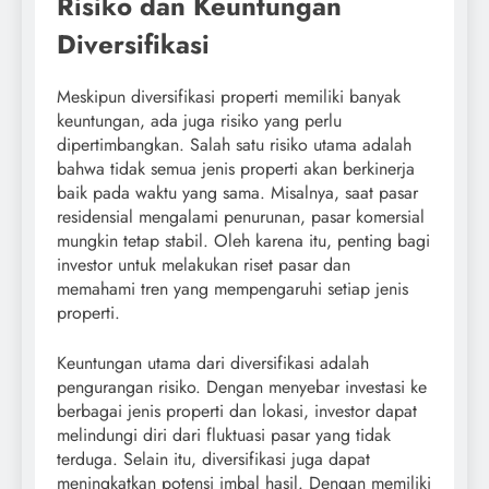
Risiko dan Keuntungan
Diversifikasi
Meskipun diversifikasi properti memiliki banyak
keuntungan, ada juga risiko yang perlu
dipertimbangkan. Salah satu risiko utama adalah
bahwa tidak semua jenis properti akan berkinerja
baik pada waktu yang sama. Misalnya, saat pasar
residensial mengalami penurunan, pasar komersial
mungkin tetap stabil. Oleh karena itu, penting bagi
investor untuk melakukan riset pasar dan
memahami tren yang mempengaruhi setiap jenis
properti.
Keuntungan utama dari diversifikasi adalah
pengurangan risiko. Dengan menyebar investasi ke
berbagai jenis properti dan lokasi, investor dapat
melindungi diri dari fluktuasi pasar yang tidak
terduga. Selain itu, diversifikasi juga dapat
meningkatkan potensi imbal hasil. Dengan memiliki