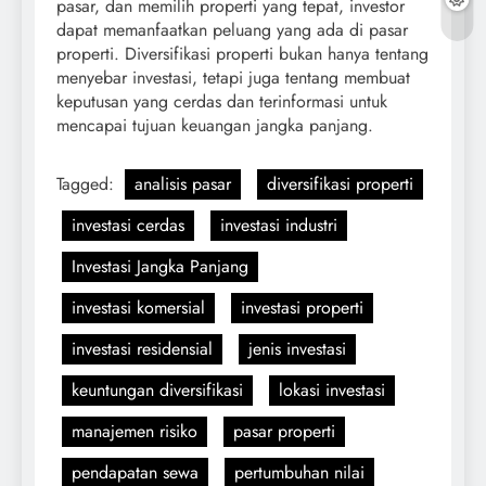
pasar, dan memilih properti yang tepat, investor
dapat memanfaatkan peluang yang ada di pasar
properti. Diversifikasi properti bukan hanya tentang
menyebar investasi, tetapi juga tentang membuat
keputusan yang cerdas dan terinformasi untuk
mencapai tujuan keuangan jangka panjang.
Tagged:
analisis pasar
diversifikasi properti
investasi cerdas
investasi industri
Investasi Jangka Panjang
investasi komersial
investasi properti
investasi residensial
jenis investasi
keuntungan diversifikasi
lokasi investasi
manajemen risiko
pasar properti
pendapatan sewa
pertumbuhan nilai