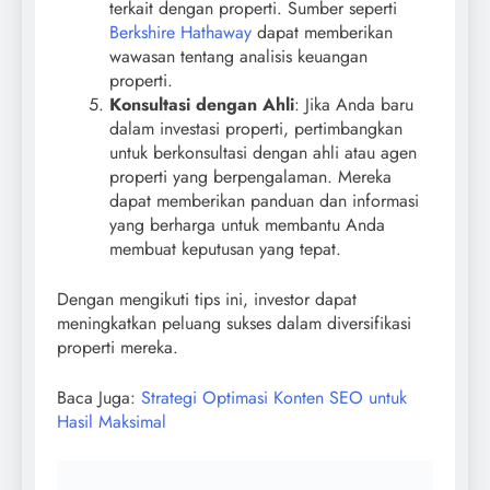
terkait dengan properti. Sumber seperti
Berkshire Hathaway
dapat memberikan
wawasan tentang analisis keuangan
properti.
Konsultasi dengan Ahli
: Jika Anda baru
dalam investasi properti, pertimbangkan
untuk berkonsultasi dengan ahli atau agen
properti yang berpengalaman. Mereka
dapat memberikan panduan dan informasi
yang berharga untuk membantu Anda
membuat keputusan yang tepat.
Dengan mengikuti tips ini, investor dapat
meningkatkan peluang sukses dalam diversifikasi
properti mereka.
Baca Juga:
Strategi Optimasi Konten SEO untuk
Hasil Maksimal