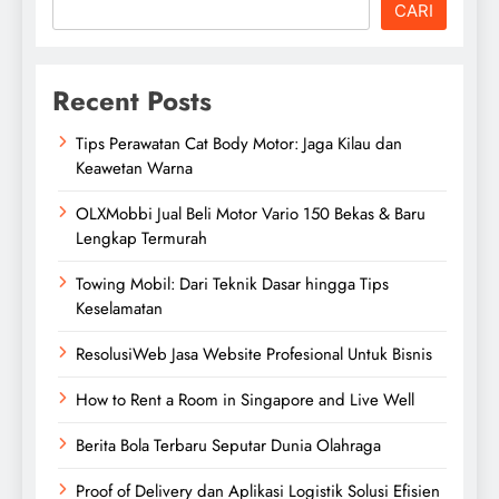
CARI
Recent Posts
Tips Perawatan Cat Body Motor: Jaga Kilau dan
Keawetan Warna
OLXMobbi Jual Beli Motor Vario 150 Bekas & Baru
Lengkap Termurah
Towing Mobil: Dari Teknik Dasar hingga Tips
Keselamatan
ResolusiWeb Jasa Website Profesional Untuk Bisnis
How to Rent a Room in Singapore and Live Well
Berita Bola Terbaru Seputar Dunia Olahraga
Proof of Delivery dan Aplikasi Logistik Solusi Efisien