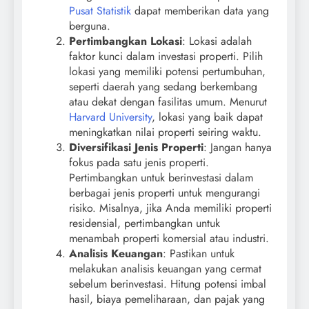
Pusat Statistik
dapat memberikan data yang
berguna.
Pertimbangkan Lokasi
: Lokasi adalah
faktor kunci dalam investasi properti. Pilih
lokasi yang memiliki potensi pertumbuhan,
seperti daerah yang sedang berkembang
atau dekat dengan fasilitas umum. Menurut
Harvard University
, lokasi yang baik dapat
meningkatkan nilai properti seiring waktu.
Diversifikasi Jenis Properti
: Jangan hanya
fokus pada satu jenis properti.
Pertimbangkan untuk berinvestasi dalam
berbagai jenis properti untuk mengurangi
risiko. Misalnya, jika Anda memiliki properti
residensial, pertimbangkan untuk
menambah properti komersial atau industri.
Analisis Keuangan
: Pastikan untuk
melakukan analisis keuangan yang cermat
sebelum berinvestasi. Hitung potensi imbal
hasil, biaya pemeliharaan, dan pajak yang