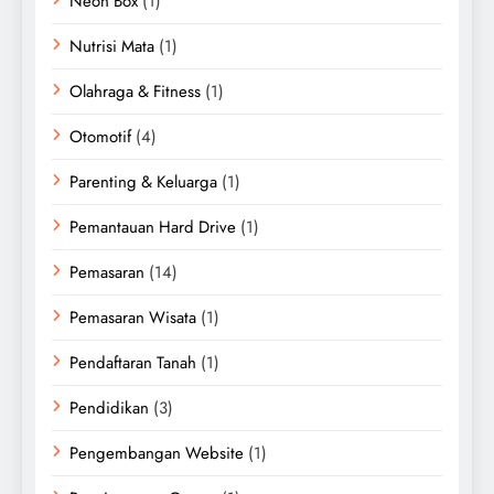
Neon Box
(1)
Nutrisi Mata
(1)
Olahraga & Fitness
(1)
Otomotif
(4)
Parenting & Keluarga
(1)
Pemantauan Hard Drive
(1)
Pemasaran
(14)
Pemasaran Wisata
(1)
Pendaftaran Tanah
(1)
Pendidikan
(3)
Pengembangan Website
(1)