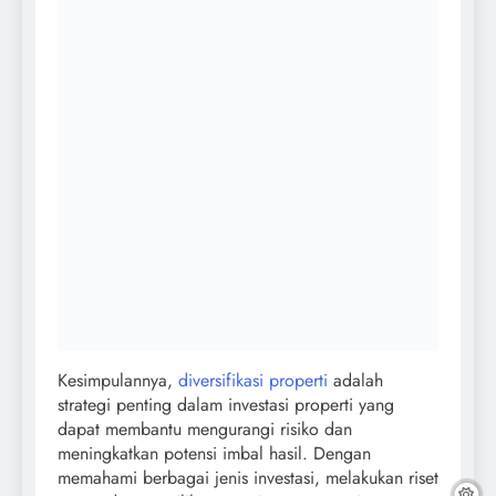
Kesimpulannya,
diversifikasi properti
adalah
strategi penting dalam investasi properti yang
dapat membantu mengurangi risiko dan
meningkatkan potensi imbal hasil. Dengan
memahami berbagai jenis investasi, melakukan riset