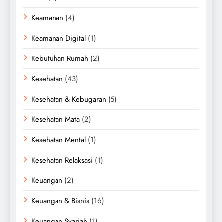
Keamanan
(4)
Keamanan Digital
(1)
Kebutuhan Rumah
(2)
Kesehatan
(43)
Kesehatan & Kebugaran
(5)
Kesehatan Mata
(2)
Kesehatan Mental
(1)
Kesehatan Relaksasi
(1)
Keuangan
(2)
Keuangan & Bisnis
(16)
Keuangan Syariah
(1)