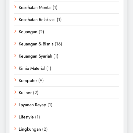
Kesehatan Mental
(1)
Kesehatan Relaksasi
(1)
Keuangan
(2)
Keuangan & Bisnis
(16)
Keuangan Syariah
(1)
Kimia Material
(1)
Komputer
(9)
Kuliner
(2)
Layanan Rayap
(1)
Lifestyle
(1)
Lingkungan
(2)