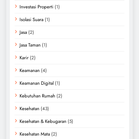
Investasi Properti
(1)
Isolasi Suara
(1)
Jasa
(2)
Jasa Taman
(1)
Karir
(2)
Keamanan
(4)
Keamanan Digital
(1)
Kebutuhan Rumah
(2)
Kesehatan
(43)
Kesehatan & Kebugaran
(5)
Kesehatan Mata
(2)