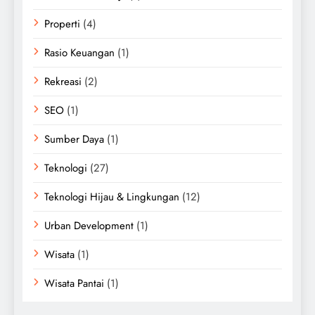
Properti
(4)
Rasio Keuangan
(1)
Rekreasi
(2)
SEO
(1)
Sumber Daya
(1)
Teknologi
(27)
Teknologi Hijau & Lingkungan
(12)
Urban Development
(1)
Wisata
(1)
Wisata Pantai
(1)