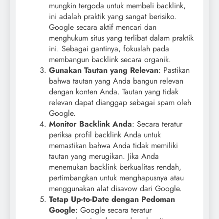
mungkin tergoda untuk membeli backlink,
ini adalah praktik yang sangat berisiko.
Google secara aktif mencari dan
menghukum situs yang terlibat dalam praktik
ini. Sebagai gantinya, fokuslah pada
membangun backlink secara organik.
Gunakan Tautan yang Relevan
: Pastikan
bahwa tautan yang Anda bangun relevan
dengan konten Anda. Tautan yang tidak
relevan dapat dianggap sebagai spam oleh
Google.
Monitor Backlink Anda
: Secara teratur
periksa profil backlink Anda untuk
memastikan bahwa Anda tidak memiliki
tautan yang merugikan. Jika Anda
menemukan backlink berkualitas rendah,
pertimbangkan untuk menghapusnya atau
menggunakan alat disavow dari Google.
Tetap Up-to-Date dengan Pedoman
Google
: Google secara teratur