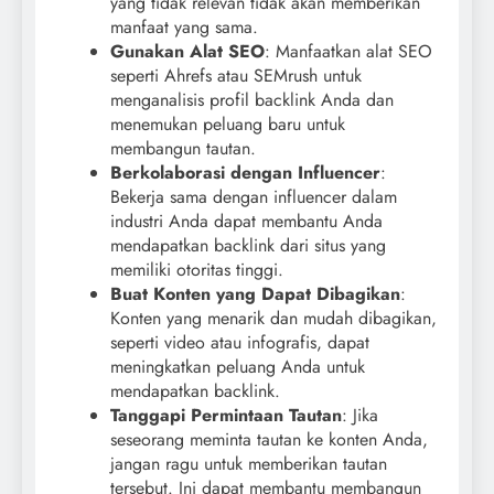
yang tidak relevan tidak akan memberikan
manfaat yang sama.
Gunakan Alat SEO
: Manfaatkan alat SEO
seperti Ahrefs atau SEMrush untuk
menganalisis profil backlink Anda dan
menemukan peluang baru untuk
membangun tautan.
Berkolaborasi dengan Influencer
:
Bekerja sama dengan influencer dalam
industri Anda dapat membantu Anda
mendapatkan backlink dari situs yang
memiliki otoritas tinggi.
Buat Konten yang Dapat Dibagikan
:
Konten yang menarik dan mudah dibagikan,
seperti video atau infografis, dapat
meningkatkan peluang Anda untuk
mendapatkan backlink.
Tanggapi Permintaan Tautan
: Jika
seseorang meminta tautan ke konten Anda,
jangan ragu untuk memberikan tautan
tersebut. Ini dapat membantu membangun