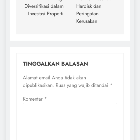
Diversifikasi dalam
Hardisk dan
Investasi Properti
Peringatan
Kerusakan
TINGGALKAN BALASAN
Alamat email Anda tidak akan
dipublikasikan.
Ruas yang wajib ditandai
*
Komentar
*