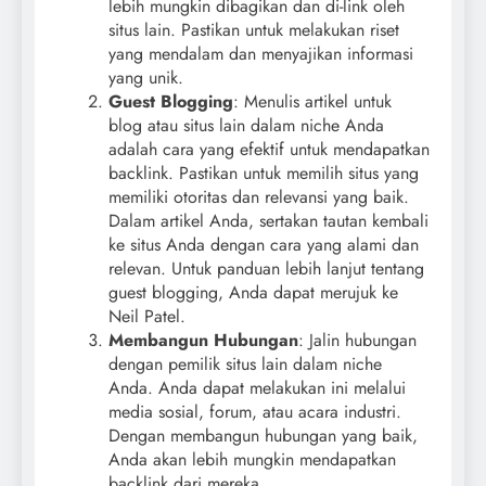
lebih mungkin dibagikan dan di-link oleh
situs lain. Pastikan untuk melakukan riset
yang mendalam dan menyajikan informasi
yang unik.
Guest Blogging
: Menulis artikel untuk
blog atau situs lain dalam niche Anda
adalah cara yang efektif untuk mendapatkan
backlink. Pastikan untuk memilih situs yang
memiliki otoritas dan relevansi yang baik.
Dalam artikel Anda, sertakan tautan kembali
ke situs Anda dengan cara yang alami dan
relevan. Untuk panduan lebih lanjut tentang
guest blogging, Anda dapat merujuk ke
Neil Patel.
Membangun Hubungan
: Jalin hubungan
dengan pemilik situs lain dalam niche
Anda. Anda dapat melakukan ini melalui
media sosial, forum, atau acara industri.
Dengan membangun hubungan yang baik,
Anda akan lebih mungkin mendapatkan
backlink dari mereka.