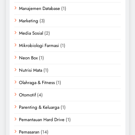
Manajemen Database
(1)
Marketing
(3)
Media Sosial
(2)
Mikrobiologi Farmasi
(1)
Neon Box
(1)
Nutrisi Mata
(1)
Olahraga & Fitness
(1)
Otomotif
(4)
Parenting & Keluarga
(1)
Pemantauan Hard Drive
(1)
Pemasaran
(14)