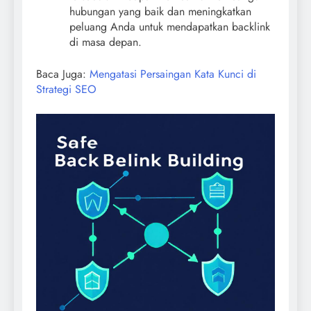
hubungan yang baik dan meningkatkan
peluang Anda untuk mendapatkan backlink
di masa depan.
Baca Juga:
Mengatasi Persaingan Kata Kunci di
Strategi SEO