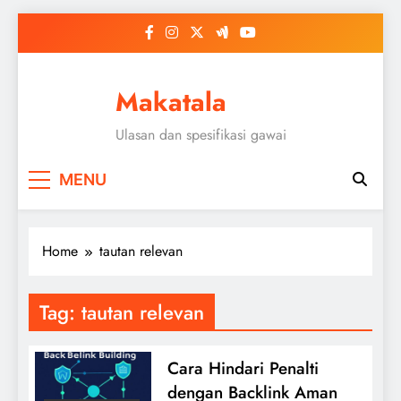
Skip
to
content
Makatala
Ulasan dan spesifikasi gawai
MENU
Home
tautan relevan
Tag:
tautan relevan
Cara Hindari Penalti
dengan Backlink Aman