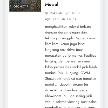
Mewah
OTOMOTIF
Makatala
1 tahun
ago
0
1 mins
menghadirkan koleksi terbaru
dengan desain elegan dan
teknologi canggih. Nggak cuma
lihat-lihat, kamu juga bisa
langsung test drive buat
merasakan performanya. Fasilitas
lengkap dan pelayanan ramah
bikin proses beli mobil jadi lebih
mudah. Yuk, kunjungi GWM
Showroom terdekat dan temukan
mobil ... dapetin promo test
drive + merchandise gratis.
Showroom ini juga sering jadi
venue private viewing buat calon
pembeli yang mau custom spec