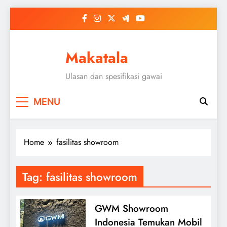
Skip
to
content
Makatala
Ulasan dan spesifikasi gawai
MENU
Home
fasilitas showroom
Tag:
fasilitas showroom
GWM Showroom
Indonesia Temukan Mobil