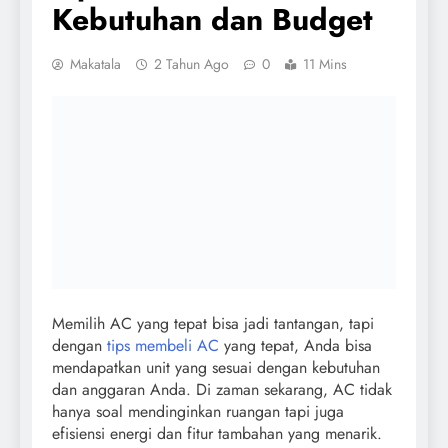
Kebutuhan dan Budget
Makatala
2 Tahun Ago
0
11 Mins
Memilih AC yang tepat bisa jadi tantangan, tapi
dengan
tips membeli AC
yang tepat, Anda bisa
mendapatkan unit yang sesuai dengan kebutuhan
dan anggaran Anda. Di zaman sekarang, AC tidak
hanya soal mendinginkan ruangan tapi juga
efisiensi energi dan fitur tambahan yang menarik.