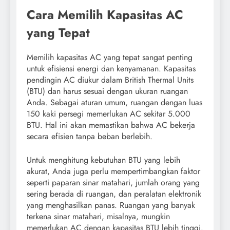
Cara Memilih Kapasitas AC
yang Tepat
Memilih kapasitas AC yang tepat sangat penting
untuk efisiensi energi dan kenyamanan. Kapasitas
pendingin AC diukur dalam British Thermal Units
(BTU) dan harus sesuai dengan ukuran ruangan
Anda. Sebagai aturan umum, ruangan dengan luas
150 kaki persegi memerlukan AC sekitar 5.000
BTU. Hal ini akan memastikan bahwa AC bekerja
secara efisien tanpa beban berlebih.
Untuk menghitung kebutuhan BTU yang lebih
akurat, Anda juga perlu mempertimbangkan faktor
seperti paparan sinar matahari, jumlah orang yang
sering berada di ruangan, dan peralatan elektronik
yang menghasilkan panas. Ruangan yang banyak
terkena sinar matahari, misalnya, mungkin
memerlukan AC dengan kapasitas BTU lebih tinggi.