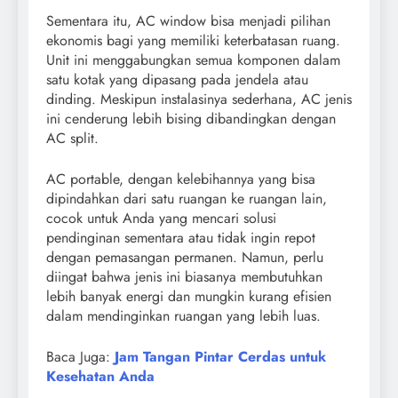
Sementara itu, AC window bisa menjadi pilihan
ekonomis bagi yang memiliki keterbatasan ruang.
Unit ini menggabungkan semua komponen dalam
satu kotak yang dipasang pada jendela atau
dinding. Meskipun instalasinya sederhana, AC jenis
ini cenderung lebih bising dibandingkan dengan
AC split.
AC portable, dengan kelebihannya yang bisa
dipindahkan dari satu ruangan ke ruangan lain,
cocok untuk Anda yang mencari solusi
pendinginan sementara atau tidak ingin repot
dengan pemasangan permanen. Namun, perlu
diingat bahwa jenis ini biasanya membutuhkan
lebih banyak energi dan mungkin kurang efisien
dalam mendinginkan ruangan yang lebih luas.
Baca Juga:
Jam Tangan Pintar Cerdas untuk
Kesehatan Anda