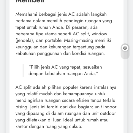
Membeli
Memahami berbagai jenis AC adalah langkah
pertama dalam memilih pendingin ruangan yang
tepat untuk rumah Anda. Di pasaran, ada
beberapa tipe utama seperti AC split, window
(jendela), dan portable. Masing-masing memiliki
keunggulan dan kekurangan tergantung pada
kebutuhan penggunaan dan kondisi ruangan.
“Pilih jenis AC yang tepat, sesuaikan
dengan kebutuhan ruangan Anda.”
AC split adalah pilihan populer karena instalasinya
yang relatif mudah dan kemampuannya untuk
mendinginkan ruangan secara efisien tanpa terlalu
bising. Jenis ini terdiri dari dua bagian: unit indoor
yang dipasang di dalam ruangan dan unit outdoor
yang diletakkan di luar. Ideal untuk rumah atau
kantor dengan ruang yang cukup.