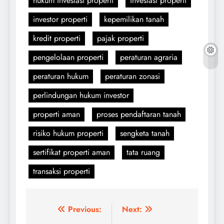
hukum investasi properti
investasi properti
investor properti
kepemilikan tanah
kredit properti
pajak properti
pengelolaan properti
peraturan agraria
peraturan hukum
peraturan zonasi
perlindungan hukum investor
properti aman
proses pendaftaran tanah
risiko hukum properti
sengketa tanah
sertifikat properti aman
tata ruang
transaksi properti
Navigasi
Previous:
Next: